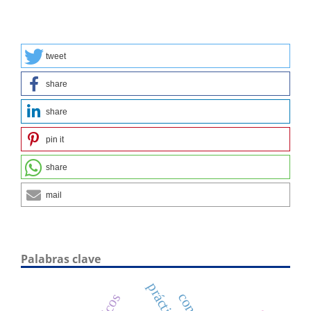
tweet
share
share
pin it
share
mail
Palabras clave