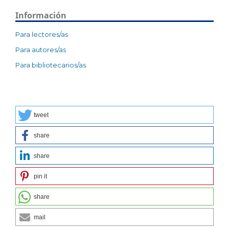
Información
Para lectores/as
Para autores/as
Para bibliotecarios/as
tweet
share
share
pin it
share
mail