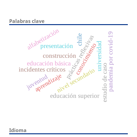
Palabras clave
alfabetización
pandemia por covid-19
chile
prácticas reflexivas
universidad
conocimiento
presentación
construcción
educación básica
estudio de caso
incidentes críticos
nivel secundario
aprendizaje
juventud
educación superior
Idioma