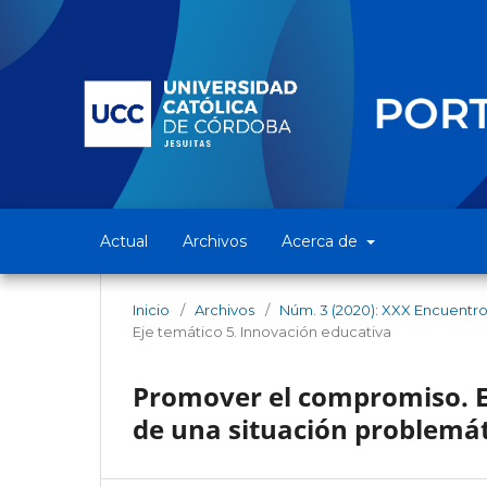
Actual
Archivos
Acerca de
Inicio
/
Archivos
/
Núm. 3 (2020): XXX Encuentro 
Eje temático 5. Innovación educativa
Promover el compromiso. Es
de una situación problemát