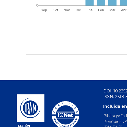
DOI:
10.225
ISSN: 2618-
Incluida en
Bibliografía
Periódicas 