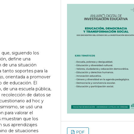
n que, siguiendo los
ión, define una
n de una situación
a tanto soportes para la
jo, orientada a promover
o de educación. El
, de una escuela pública,
 recolección de datos se
 cuestionario ad hoc y
, asimismo, se usó una
n para valorar el
s muestran que los
n sus aprendizajes
mino de situaciones
PDF