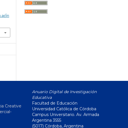
.ar/in
Anuario Digital de Investigación
Educativa
Facultad de Educación
ia Creative
Universidad Católica de Córdoba
cial-
Campus Universitario. Av. Armada
Argentina 3555
(5017) Córdoba, Argentina