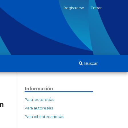
Registrarse
Entrar
Buscar
Información
Para lectores/as
ón
Para autores/as
Para bibliotecarios/as