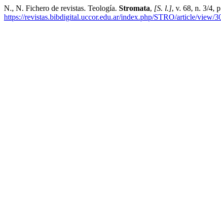
N., N. Fichero de revistas. Teología.
Stromata
,
[S. l.]
, v. 68, n. 3/4
https://revistas.bibdigital.uccor.edu.ar/index.php/STRO/article/view/