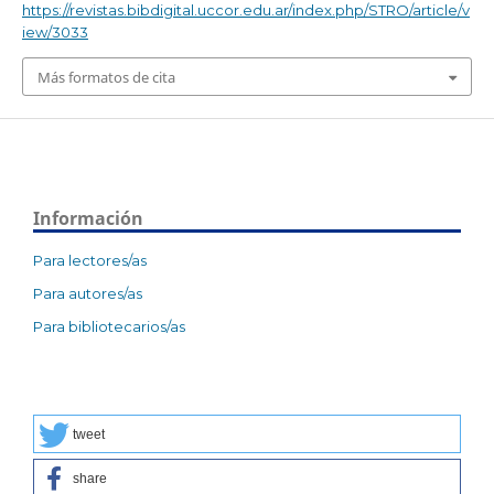
https://revistas.bibdigital.uccor.edu.ar/index.php/STRO/article/v
iew/3033
Más formatos de cita
Información
Para lectores/as
Para autores/as
Para bibliotecarios/as
tweet
share