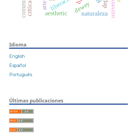
universidad
liberación
dewey
arte
aesthetic
naturaleza
Idioma
English
Español
Português
Últimas publicaciones