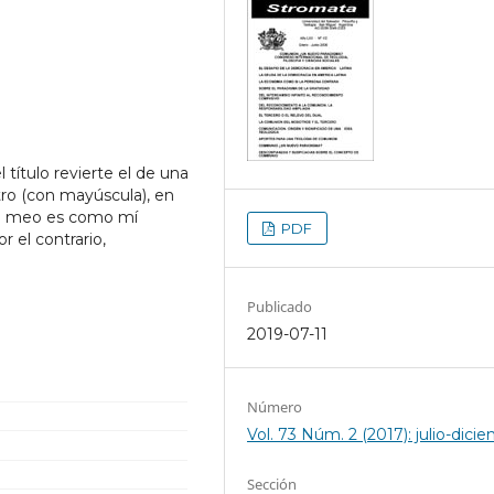
l título revierte el de una
tro (con mayúscula), en
mo meo es como mí
PDF
r el contrario,
Publicado
2019-07-11
Número
Vol. 73 Núm. 2 (2017): julio-dici
Sección