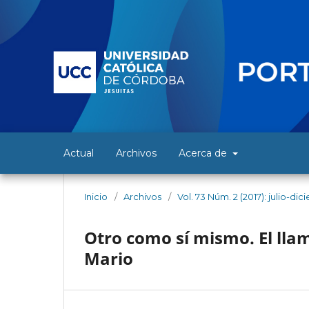
Actual
Archivos
Acerca de
Inicio
/
Archivos
/
Vol. 73 Núm. 2 (2017): julio-di
Otro como sí mismo. El lla
Mario