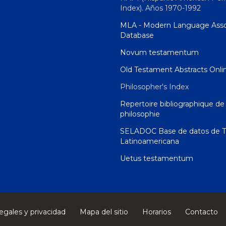
Index). Años 1970-1992
MLA - Modern Language Asso
Database
Novum testamentum
Old Testament Abstracts Onli
Philosopher's Index
Repertoire bibliographique de 
philosophie
SELADOC Base de datos de T
Latinoamericana
Uetus testamentum
egales y privacidad
Mapa del sitio
Horarios
Contacto