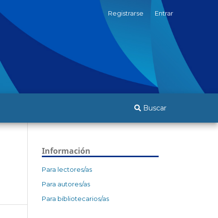
Registrarse
Entrar
Buscar
Información
Para lectores/as
Para autores/as
Para bibliotecarios/as