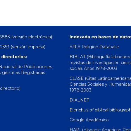
6883 (versión electrónica)
Indexada en bases de dato
2353 (versión impresa)
ATLA Religion Database
 directorios:
BIBLAT (Bibliografía latinoam
revistas de investigación cient
 Nacional de Publicaciones
social). Años 1978-2003
Argentinas Registradas
CLASE (Citas Latinoamerican
Ciencias Sociales y Humanida
irectorio)
1978-2003
DIALNET
Elenchus of biblical bibliograp
Google Académico
HAPI (Hispanic American Peri