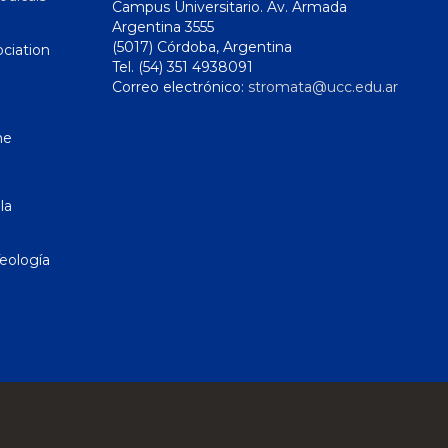
Campus Universitario. Av. Armada
Argentina 3555
(5017) Córdoba, Argentina
ciation
Tel. (54) 351 4938091
Correo electrónico:
stromata@ucc.edu.ar
ne
la
eología