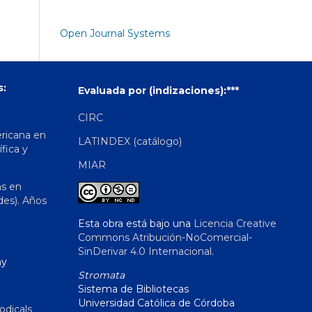
Open Journal Systems
s:
Evaluada por (indizaciones):***
CIRC
ericana en
LATINDEX (catálogo)
ífica y
MIAR
as en
des). Años
Esta obra está bajo una
Licencia Creative
Commons Atribución-NoComercial-
SinDerivar 4.0 Internacional
.
hy
Stromata
Sistema de Bibliotecas
Universidad Católica de Córdoba
odicals