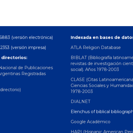
6883 (versión electrónica)
Indexada en bases de dato
2353 (versión impresa)
ATLA Religion Database
 directorios:
BIBLAT (Bibliografía latinoam
revistas de investigación cient
 Nacional de Publicaciones
social). Años 1978-2003
Argentinas Registradas
CLASE (Citas Latinoamerican
Ciencias Sociales y Humanida
irectorio)
1978-2003
DIALNET
Elenchus of biblical bibliograp
Google Académico
HAPI (Hispanic American Peri