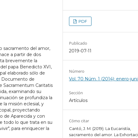
PDF
Publicado
to sacramento del amor,
2019-07-11
hace a partir de dos
enta brevemente la
 del papa Benedicto XVI,
Número
pal elaborado sólo de
Vol. 70 Núm. 1 (2014): enero-jun
 el Documento de
de Sacramentum Caritatis
cida, examinando su
Sección
tinuación se profundiza la
Artículos
 la misión eclesial, y
copal, proyectando
o de Aparecida y con
Cómo citar
e todo lo que trata en su
ivir", para enriquecer la
Cantó, J. M. (2019). La Eucaristía,
sacramento del amor. La Exhortac