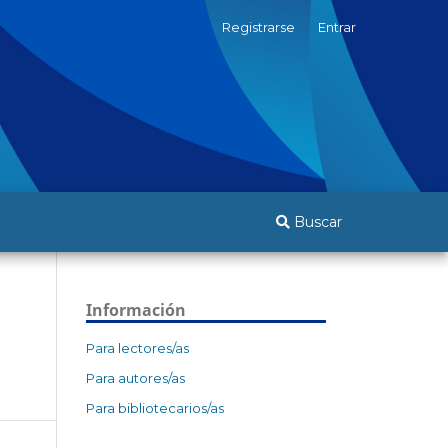
Registrarse
Entrar
Buscar
Información
Para lectores/as
Para autores/as
Para bibliotecarios/as