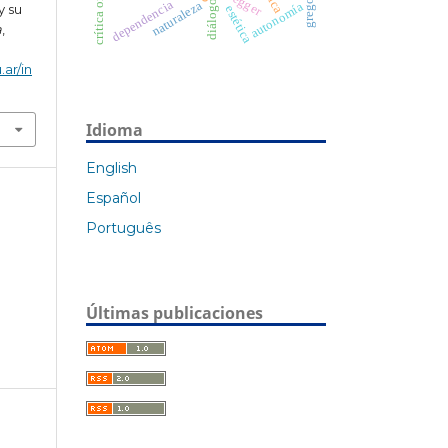
ética
dependencia
diálogo
naturaleza
autonomía
y su
estética
a
,
.ar/in
Idioma
English
Español
Português
Últimas publicaciones