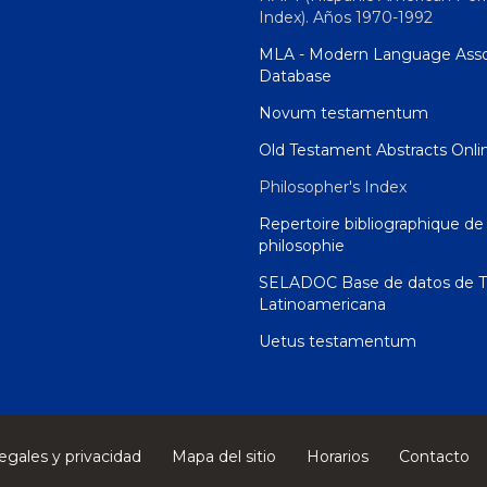
Index). Años 1970-1992
MLA - Modern Language Asso
Database
Novum testamentum
Old Testament Abstracts Onli
Philosopher's Index
Repertoire bibliographique de 
philosophie
SELADOC Base de datos de T
Latinoamericana
Uetus testamentum
egales y privacidad
Mapa del sitio
Horarios
Contacto