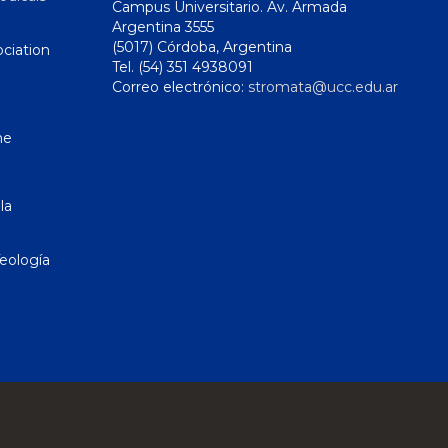
Campus Universitario. Av. Armada
Argentina 3555
(5017) Córdoba, Argentina
ciation
Tel. (54) 351 4938091
Correo electrónico:
stromata@ucc.edu.ar
ne
la
eología