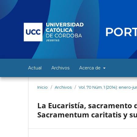
Actual
Archivos
Acerca de
Inicio
/
Archivos
/
Vol. 70 Núm. 1 (2014): enero-ju
La Eucaristía, sacramento 
Sacramentum caritatis y su