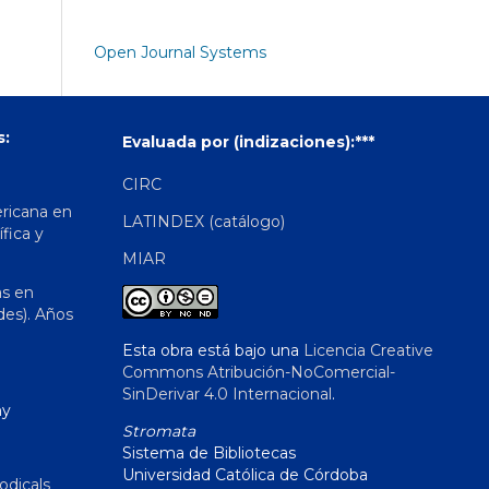
Open Journal Systems
s:
Evaluada por (indizaciones):***
CIRC
ericana en
LATINDEX (catálogo)
ífica y
MIAR
as en
des). Años
Esta obra está bajo una
Licencia Creative
Commons Atribución-NoComercial-
SinDerivar 4.0 Internacional
.
hy
Stromata
Sistema de Bibliotecas
Universidad Católica de Córdoba
odicals