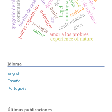
gregorio de nacianzo
basilio de cesarea
gregorio de nisa
arte
comentario
ontología
padres capadocios
estética
hegel
biblia
heidegger
confrontación
art
teología
ética
nature
amor a los probres
experience of nature
Idioma
English
Español
Português
Últimas publicaciones