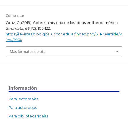
Cómo citar
Ortiz, G. (2019). Sobre la historia de las ideas en Iberoamérica.
Stromata
,
66
(1/2), 105-122.
https://revistas.bibdigital.uccor.edu.ar/index.php/STRO/article/v
iew/2974
Más formatos de cita
Información
Para lectores/as
Para autores/as
Para bibliotecarios/as