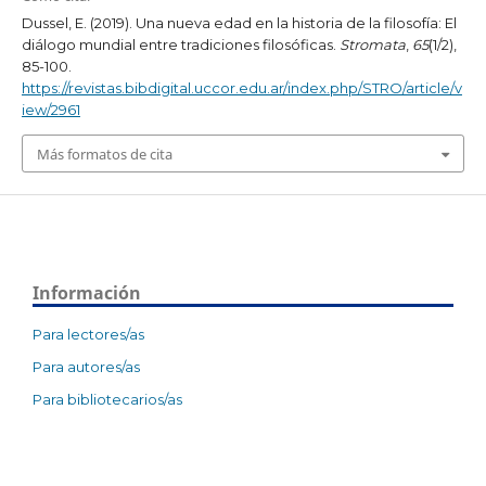
Dussel, E. (2019). Una nueva edad en la historia de la filosofía: El
diálogo mundial entre tradiciones filosóficas.
Stromata
,
65
(1/2),
85-100.
https://revistas.bibdigital.uccor.edu.ar/index.php/STRO/article/v
iew/2961
Más formatos de cita
Información
Para lectores/as
Para autores/as
Para bibliotecarios/as