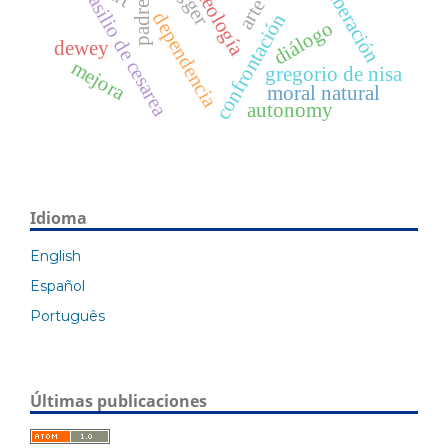
basilio de cesarea
liberación
teología
arte
dependencia
confrontación
diálogo
dewey
mejora
gregorio de nisa
moral natural
autonomy
Idioma
English
Español
Português
Últimas publicaciones