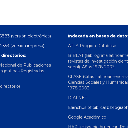
6883 (versión electrónica)
Indexada en bases de dato
2353 (versión impresa)
ATLA Religion Database
 directorios:
BIBLAT (Bibliografía latinoam
revistas de investigación cient
 Nacional de Publicaciones
social). Años 1978-2003
Argentinas Registradas
CLASE (Citas Latinoamerican
Ciencias Sociales y Humanida
irectorio)
1978-2003
DIALNET
Elenchus of biblical bibliograp
Google Académico
HAPI (Hispanic American Peri