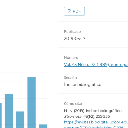
PDF
Publicado
2019-05-17
Número
Vol. 45 Núm. 1/2 (1989): enero-ju
Sección
Índice bibliográfico
Cómo citar
N., N. (2019). Índice bibliográfico.
Stromata
,
45
(1/2), 255-256.
https://revistas.bibdigital.uccor.edu
dex.php/STRO/article/view/2876