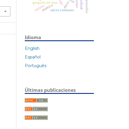
ontología
experiencia
gregorio de nisa
ética
estética
mejora
raíces comunes
Idioma
English
Español
Português
Últimas publicaciones