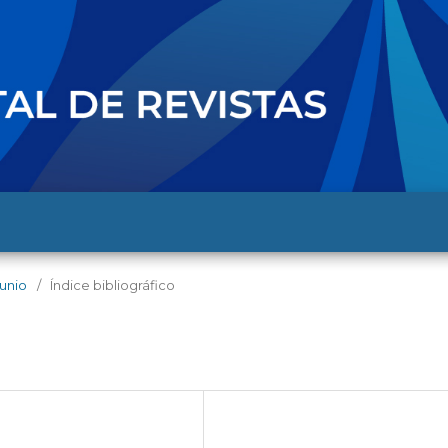
junio
/
Índice bibliográfico