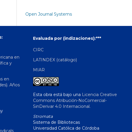
Open Journal Systems
s:
Evaluada por (indizaciones):***
CIRC
ericana en
LATINDEX (catálogo)
ífica y
MIAR
as en
des). Años
Esta obra está bajo una
Licencia Creative
Commons Atribución-NoComercial-
SinDerivar 4.0 Internacional
.
hy
Stromata
Sistema de Bibliotecas
Universidad Católica de Córdoba
odicals