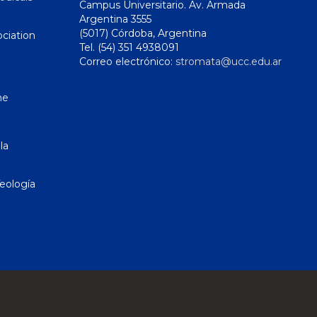
Campus Universitario. Av. Armada
Argentina 3555
(5017) Córdoba, Argentina
ciation
Tel. (54) 351 4938091
Correo electrónico:
stromata@ucc.edu.ar
ne
la
eología