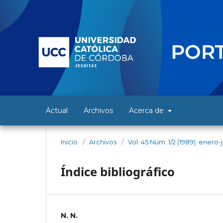
Actual
Archivos
Acerca de
Inicio
/
Archivos
/
Vol. 45 Núm. 1/2 (1989): enero-
Índice bibliográfico
N. N.