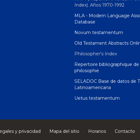
Index). Años 1970-1992
MLA - Modern Language Asso
Database
Novum testamentum
Old Testament Abstracts Onli
Philosopher's Index
Repertoire bibliographique de 
philosophie
SELADOC Base de datos de T
Latinoamericana
Uetus testamentum
egales y privacidad
Mapa del sitio
Horarios
Contacto