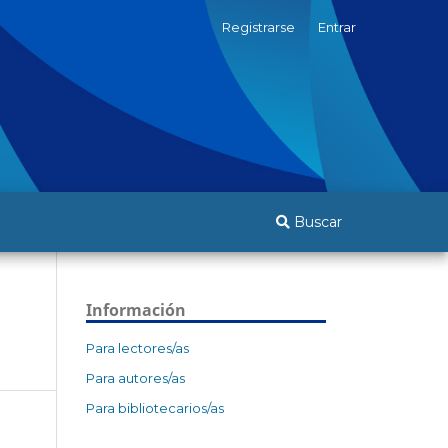
Registrarse
Entrar
Buscar
Información
Para lectores/as
Para autores/as
Para bibliotecarios/as