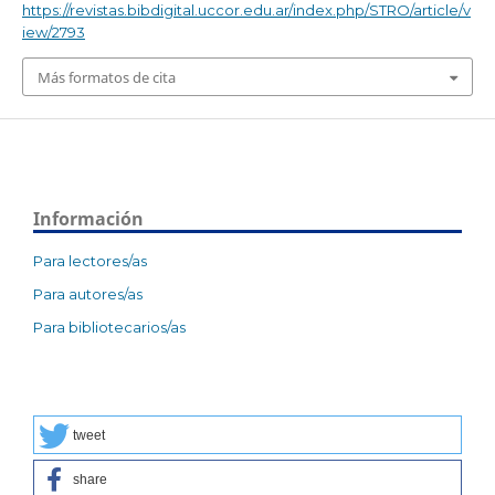
https://revistas.bibdigital.uccor.edu.ar/index.php/STRO/article/v
iew/2793
Más formatos de cita
Información
Para lectores/as
Para autores/as
Para bibliotecarios/as
tweet
share