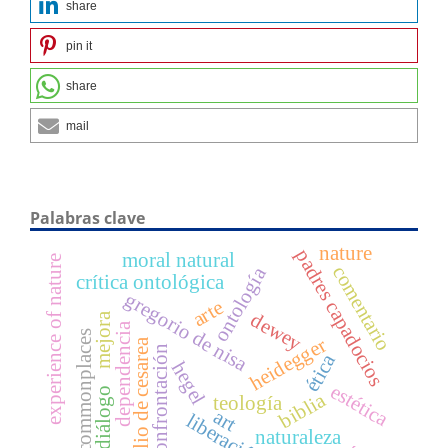
share
pin it
share
mail
Palabras clave
nature
padres capadocios
moral natural
experience of nature
comentario
ontología
crítica ontológica
gregorio de nisa
arte
dewey
mejora
dependencia
commonplaces
heidegger
basilio de cesarea
confrontación
ética
hegel
estética
diálogo
biblia
teología
art
liberación
naturaleza