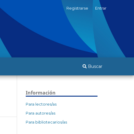
Registrarse
Entrar
Buscar
Información
Para lectores/as
Para autores/as
Para bibliotecarios/as