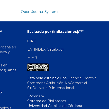
Open Journal Systems
s:
Evaluada por (indizaciones):***
CIRC
ericana en
LATINDEX (catálogo)
ífica y
MIAR
as en
des). Años
Esta obra está bajo una
Licencia Creative
Commons Atribución-NoComercial-
SinDerivar 4.0 Internacional
.
hy
Stromata
Sistema de Bibliotecas
Universidad Católica de Córdoba
odicals