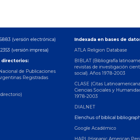
6883 (versión electrónica)
Indexada en bases de dato
2353 (versión impresa)
ATLA Religion Database
 directorios:
BIBLAT (Bibliografía latinoam
revistas de investigación cient
 Nacional de Publicaciones
social). Años 1978-2003
Argentinas Registradas
CLASE (Citas Latinoamerican
Ciencias Sociales y Humanida
irectorio)
1978-2003
DIALNET
Elenchus of biblical bibliograp
Google Académico
HAPI (Hispanic American Peri