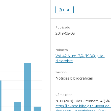
PDF
Publicado
2019-05-03
Número
Vol. 42 Núm. 3/4 (1986): julio-
diciembre
Sección
Noticias bibliográficas
Cómo citar
N., N. (2019). Dios.
Stromata
,
42
(3/4)
https://revistas.bibdigital.uccor.edu
dex.php/STRO/article/view/2752