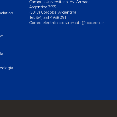
Campus Universitario. Av. Armada
Argentina 3555
(5017) Córdoba, Argentina
ciation
Tel. (54) 351 4938091
Correo electrónico:
stromata@ucc.edu.ar
ne
la
eología