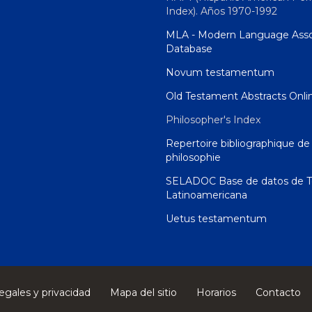
Index). Años 1970-1992
MLA - Modern Language Asso
Database
Novum testamentum
Old Testament Abstracts Onli
Philosopher's Index
Repertoire bibliographique de 
philosophie
SELADOC Base de datos de T
Latinoamericana
Uetus testamentum
egales y privacidad
Mapa del sitio
Horarios
Contacto