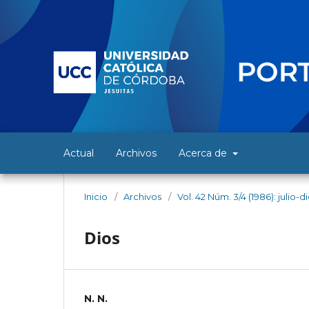
Actual
Archivos
Acerca de
Inicio
/
Archivos
/
Vol. 42 Núm. 3/4 (1986): julio-
Dios
N. N.