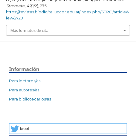
Stromata
,
42
(1/2), 275.
https://revistas.bibdigital.uccor.edu.ar/index.php/STRO/article/v
iew/2729
Más formatos de cita
Información
Para lectores/as
Para autores/as
Para bibliotecarios/as
tweet