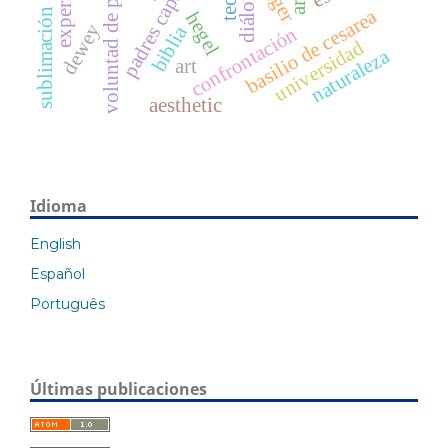
padres capadocios
voluntad de poder
diálogo
basilio de cesarea
sublimación
hegel
dewey
biblia
confrontación
universidad
naturaleza
art
aesthetic
Idioma
English
Español
Português
Últimas publicaciones