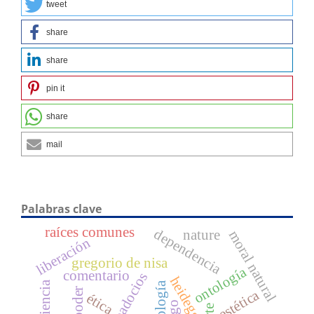
tweet
share
share
pin it
share
mail
Palabras clave
raíces comunes
dependencia
nature
moral natural
liberación
gregorio de nisa
ontología
comentario
heidegger
experiencia
teología
estética
ética
arte