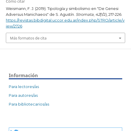
Cómo citar
Weismann, F. J. (2019). Tipología y simbolismo en "De Genesi
Adversus Manichaeos" de S. Agustín.
Stromata
,
42
(1/2), 217-226.
https://revistas.bibdigital.uccor.edu.ar/index.php/STRO/article/v
iew/2726
Más formatos de cita
Información
Para lectores/as
Para autores/as
Para bibliotecarios/as