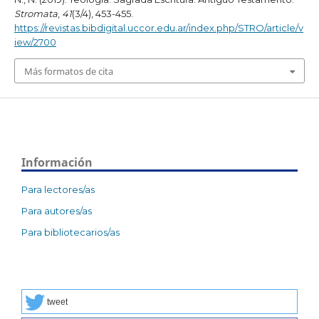
Stromata
,
41
(3/4), 453-455.
https://revistas.bibdigital.uccor.edu.ar/index.php/STRO/article/v
iew/2700
Más formatos de cita
Información
Para lectores/as
Para autores/as
Para bibliotecarios/as
tweet