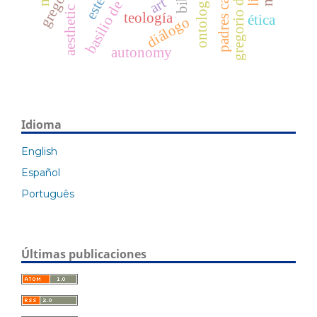
basilio de cesarea
ontología
art
aesthetic
teología
ética
diálogo
autonomy
Idioma
English
Español
Português
Últimas publicaciones