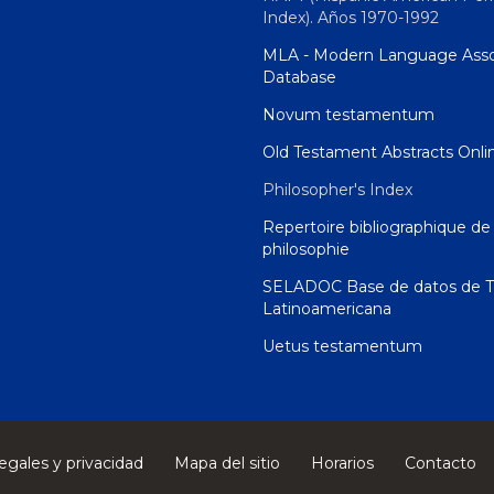
Index). Años 1970-1992
MLA - Modern Language Asso
Database
Novum testamentum
Old Testament Abstracts Onli
Philosopher's Index
Repertoire bibliographique de 
philosophie
SELADOC Base de datos de T
Latinoamericana
Uetus testamentum
egales y privacidad
Mapa del sitio
Horarios
Contacto