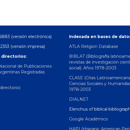
6883 (versión electrónica)
Indexada en bases de dato
2353 (versión impresa)
ATLA Religion Database
 directorios:
BIBLAT (Bibliografía latinoam
revistas de investigación cient
 Nacional de Publicaciones
social). Años 1978-2003
Argentinas Registradas
CLASE (Citas Latinoamerican
Ciencias Sociales y Humanida
irectorio)
1978-2003
DIALNET
Elenchus of biblical bibliograp
Google Académico
HAPI (Hispanic American Peri