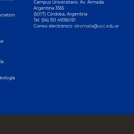
Campus Universitario. Av. Armada
Argentina 3555
(5017) Córdoba, Argentina
ciation
Tel. (54) 351 4938091
Correo electrónico:
stromata@ucc.edu.ar
ne
la
eología