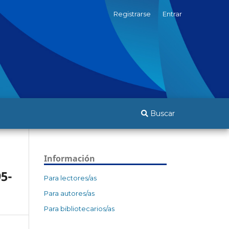
Registrarse
Entrar
Buscar
Información
5-
Para lectores/as
Para autores/as
Para bibliotecarios/as