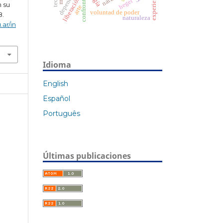
confrontación
liberación
hegel
n su
arte
voluntad de poder
8.
naturaleza
.ar/in
Idioma
English
Español
Português
Últimas publicaciones