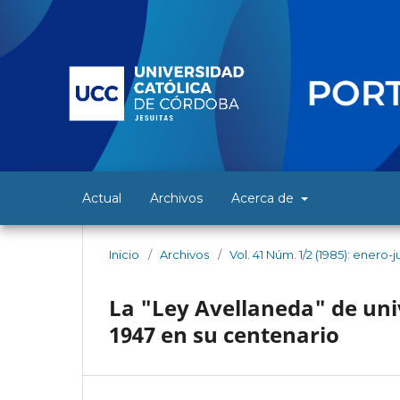
Actual
Archivos
Acerca de
Inicio
/
Archivos
/
Vol. 41 Núm. 1/2 (1985): enero-j
La "Ley Avellaneda" de uni
1947 en su centenario