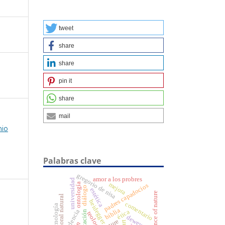
tweet
share
share
pin it
share
mail
nio
Palabras clave
gregorio de nisa
amor a los probres
universidad
mejora
ontología
padres capadocios
diálogo
estética
experience of nature
moral natural
heidegger
comentario
tecnología
biblia
dependencia
ética
teología
dewey
nature
art