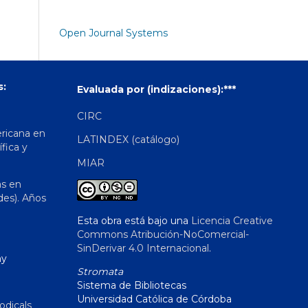
Open Journal Systems
s:
Evaluada por (indizaciones):***
CIRC
ericana en
LATINDEX (catálogo)
ífica y
MIAR
as en
des). Años
Esta obra está bajo una
Licencia Creative
Commons Atribución-NoComercial-
SinDerivar 4.0 Internacional
.
hy
Stromata
Sistema de Bibliotecas
Universidad Católica de Córdoba
odicals