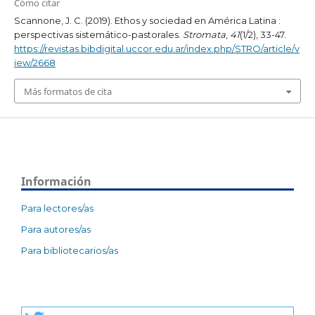
Cómo citar
Scannone, J. C. (2019). Ethos y sociedad en América Latina :
perspectivas sistemático-pastorales.
Stromata
,
41
(1/2), 33-47.
https://revistas.bibdigital.uccor.edu.ar/index.php/STRO/article/v
iew/2668
Más formatos de cita
Información
Para lectores/as
Para autores/as
Para bibliotecarios/as