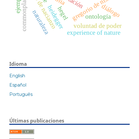
gregorio de nacianzo
commonplaces
gregorio de nisa
diálogo
heidegger
hegel
naturaleza
ontología
voluntad de poder
experience of nature
Idioma
English
Español
Português
Últimas publicaciones