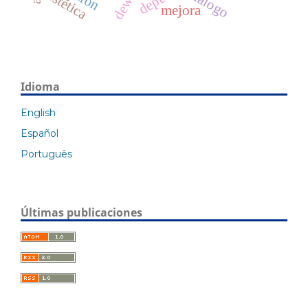
dewey
diálogo
estética
mejora
Idioma
English
Español
Português
Últimas publicaciones