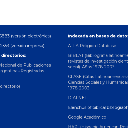
6883 (versión electrónica)
Indexada en bases de dato
2353 (versión impresa)
ATLA Religion Database
 directorios:
BIBLAT (Bibliografía latinoam
revistas de investigación cient
 Nacional de Publicaciones
social). Años 1978-2003
Argentinas Registradas
CLASE (Citas Latinoamerican
Ciencias Sociales y Humanida
irectorio)
1978-2003
DIALNET
Elenchus of biblical bibliograp
Google Académico
HAPI (Hispanic American Peri