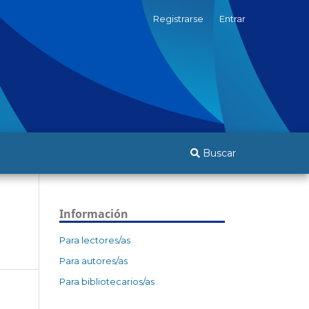
Registrarse
Entrar
Buscar
Información
Para lectores/as
Para autores/as
Para bibliotecarios/as