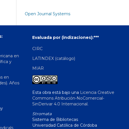
Open Journal Systems
s:
Evaluada por (indizaciones):***
CIRC
ericana en
LATINDEX (catálogo)
ífica y
MIAR
as en
des). Años
Esta obra está bajo una
Licencia Creative
Commons Atribución-NoComercial-
SinDerivar 4.0 Internacional
.
hy
Stromata
Sistema de Bibliotecas
Universidad Católica de Córdoba
odicals