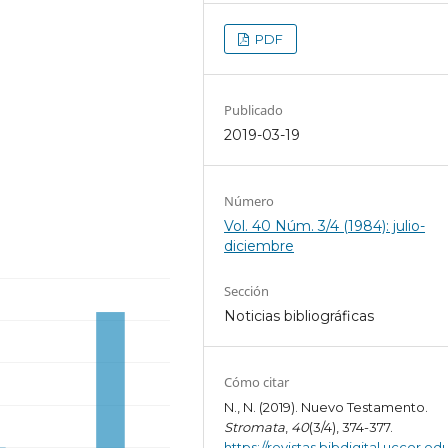
PDF
Publicado
2019-03-19
Número
Vol. 40 Núm. 3/4 (1984): julio-
diciembre
Sección
Noticias bibliográficas
Cómo citar
N., N. (2019). Nuevo Testamento.
Stromata
,
40
(3/4), 374-377.
https://revistas.bibdigital.uccor.edu