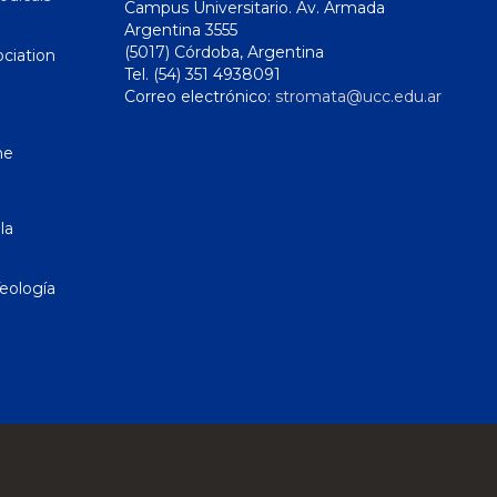
Campus Universitario. Av. Armada
Argentina 3555
(5017) Córdoba, Argentina
ciation
Tel. (54) 351 4938091
Correo electrónico:
stromata@ucc.edu.ar
ne
la
eología