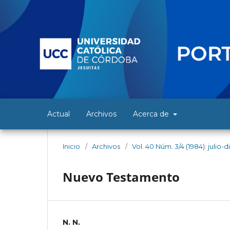
Actual
Archivos
Acerca de
Inicio
/
Archivos
/
Vol. 40 Núm. 3/4 (1984): julio
Nuevo Testamento
N. N.