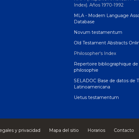
Index). Años 1970-1992
MLA - Modern Language Asso
Database
Novum testamentum
Old Testament Abstracts Onli
Philosopher's Index
Repertoire bibliographique de 
philosophie
SELADOC Base de datos de T
Latinoamericana
Uetus testamentum
egales y privacidad
Mapa del sitio
Horarios
Contacto