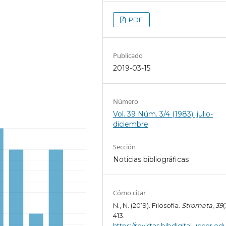
PDF
Publicado
2019-03-15
Número
Vol. 39 Núm. 3/4 (1983): julio-
diciembre
Sección
Noticias bibliográficas
Cómo citar
N., N. (2019). Filosofía.
Stromata
,
39
(
413.
https://revistas.bibdigital.uccor.edu