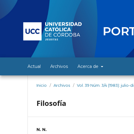
Actual
Archivos
Acerca de
Inicio
/
Archivos
/
Vol. 39 Núm. 3/4 (1983): julio-
Filosofía
N. N.