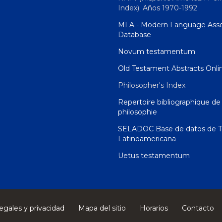
Index). Años 1970-1992
MLA - Modern Language Asso
Database
Novum testamentum
Old Testament Abstracts Onli
Philosopher's Index
Repertoire bibliographique de 
philosophie
SELADOC Base de datos de T
Latinoamericana
Uetus testamentum
egales y privacidad
Mapa del sitio
Horarios
Contacto