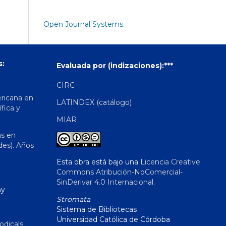
Open Journal Systems
s:
Evaluada por (indizaciones):***
CIRC
ericana en
LATINDEX (catálogo)
ífica y
MIAR
as en
des). Años
Esta obra está bajo una
Licencia Creative
Commons Atribución-NoComercial-
SinDerivar 4.0 Internacional
.
hy
Stromata
Sistema de Bibliotecas
Universidad Católica de Córdoba
odicals