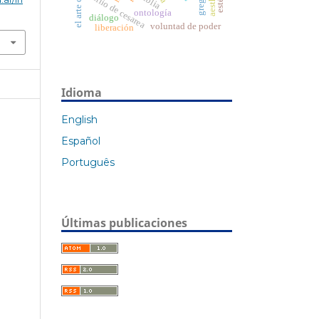
basilio de cesarea
biblia
ontología
diálogo
voluntad de poder
liberación
Idioma
English
Español
Português
Últimas publicaciones