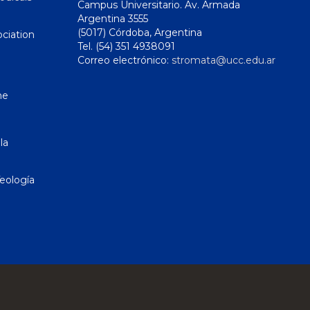
Campus Universitario. Av. Armada
Argentina 3555
(5017) Córdoba, Argentina
ciation
Tel. (54) 351 4938091
Correo electrónico:
stromata@ucc.edu.ar
ne
la
eología