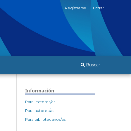
Registrarse
Entrar
Buscar
Información
Para lectores/as
Para autores/as
Para bibliotecarios/as