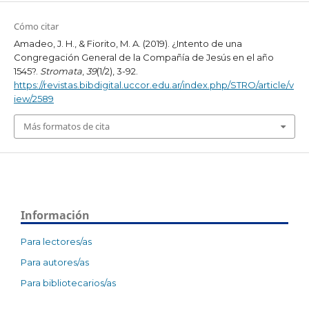
Cómo citar
Amadeo, J. H., & Fiorito, M. A. (2019). ¿Intento de una
Congregación General de la Compañía de Jesús en el año
1545?.
Stromata
,
39
(1/2), 3-92.
https://revistas.bibdigital.uccor.edu.ar/index.php/STRO/article/v
iew/2589
Más formatos de cita
Información
Para lectores/as
Para autores/as
Para bibliotecarios/as