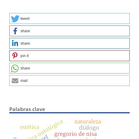
tweet
share
share
pin it
share
mail
Palabras clave
crítica ontológica
naturaleza
estética
diálogo
gregorio de nisa