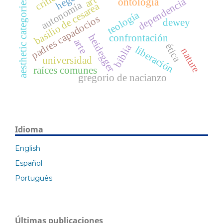
hegel
art
dependencia
ontología
aesthetic categories
autonomía
basilio de cesarea
teología
padres capadocios
dewey
heidegger
confrontación
arte
ética
biblia
liberación
nature
universidad
raíces comunes
gregorio de nacianzo
Idioma
English
Español
Português
Últimas publicaciones