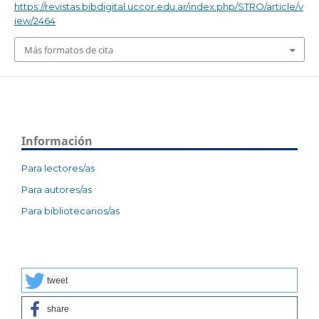
https://revistas.bibdigital.uccor.edu.ar/index.php/STRO/article/v
iew/2464
Más formatos de cita
Información
Para lectores/as
Para autores/as
Para bibliotecarios/as
tweet
share