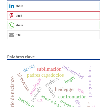
share
pin it
share
mail
Palabras clave
dewey
universidad
gregorio de nisa
sublimación
liberación
padres capadocios
hegel
estética
gregorio de nacianzo
ontología
teología
biblia
arte
heidegger
amor a los probres
confrontación
art
ética