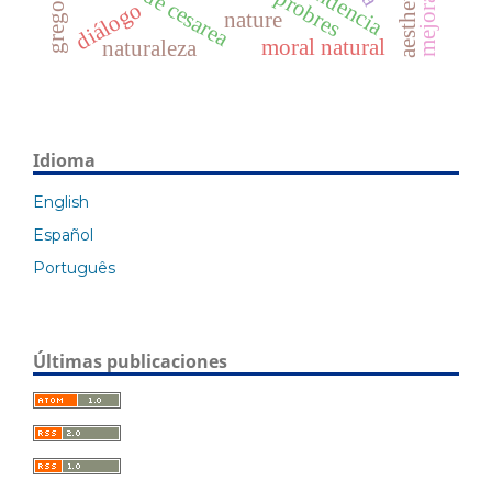
basilio de cesarea
dependencia
aesthetic
mejora
diálogo
nature
moral natural
naturaleza
Idioma
English
Español
Português
Últimas publicaciones