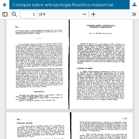
Coloquio sobre antropología filosófico insistencial