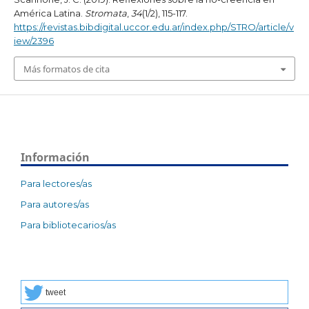
América Latina.
Stromata
,
34
(1/2), 115-117.
https://revistas.bibdigital.uccor.edu.ar/index.php/STRO/article/v
iew/2396
Más formatos de cita
Información
Para lectores/as
Para autores/as
Para bibliotecarios/as
tweet