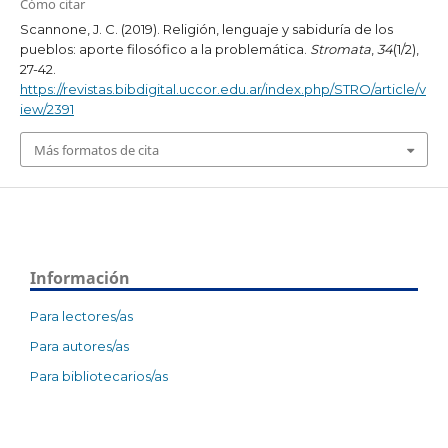
Cómo citar
Scannone, J. C. (2019). Religión, lenguaje y sabiduría de los
pueblos: aporte filosófico a la problemática.
Stromata
,
34
(1/2),
27-42.
https://revistas.bibdigital.uccor.edu.ar/index.php/STRO/article/v
iew/2391
Más formatos de cita
Información
Para lectores/as
Para autores/as
Para bibliotecarios/as