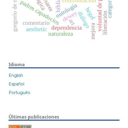
voluntad de poder
gregorio de nisa
confrontación
biblia
padres capadocios
ontología
hegel
dewey
diálogo
liberación
art
comentario
mejora
dependencia
aesthetic
naturaleza
Idioma
English
Español
Português
Últimas publicaciones