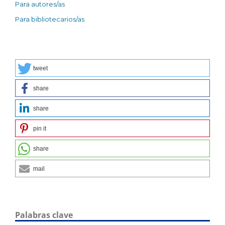
Para autores/as
Para bibliotecarios/as
tweet
share
share
pin it
share
mail
Palabras clave