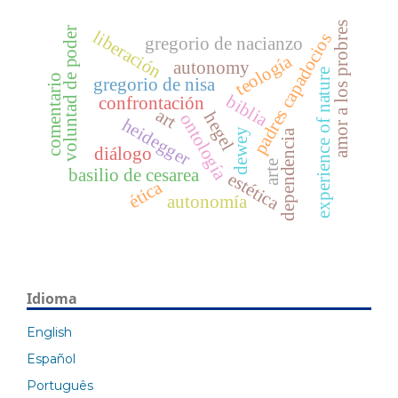
amor a los probres
voluntad de poder
liberación
padres capadocios
gregorio de nacianzo
teología
autonomy
experience of nature
comentario
gregorio de nisa
biblia
confrontación
art
hegel
ontología
heidegger
dewey
dependencia
diálogo
arte
basilio de cesarea
estética
ética
autonomía
Idioma
English
Español
Português