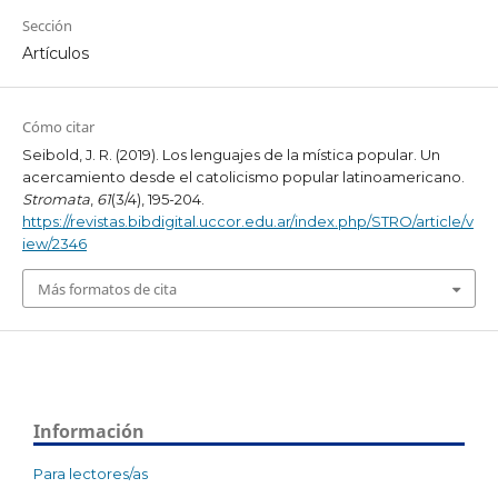
Sección
Artículos
Cómo citar
Seibold, J. R. (2019). Los lenguajes de la mística popular. Un
acercamiento desde el catolicismo popular latinoamericano.
Stromata
,
61
(3/4), 195-204.
https://revistas.bibdigital.uccor.edu.ar/index.php/STRO/article/v
iew/2346
Más formatos de cita
Información
Para lectores/as