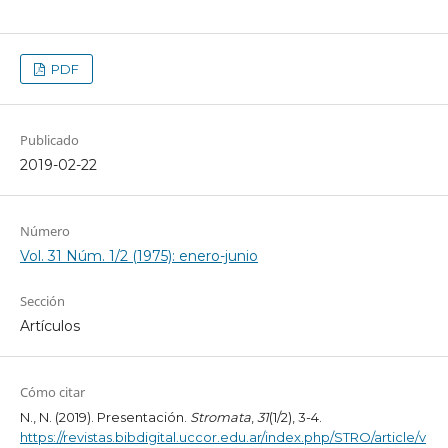
PDF
Publicado
2019-02-22
Número
Vol. 31 Núm. 1/2 (1975): enero-junio
Sección
Artículos
Cómo citar
N., N. (2019). Presentación.
Stromata
,
31
(1/2), 3-4.
https://revistas.bibdigital.uccor.edu.ar/index.php/STRO/article/v