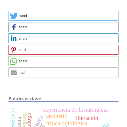
tweet
share
share
pin it
share
mail
Palabras clave
experiencia de la naturaleza
autonomy
aesthetic
diálogo
liberación
crítica ontológica