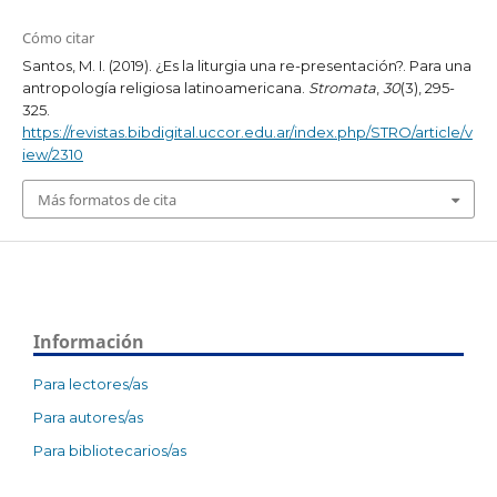
Cómo citar
Santos, M. I. (2019). ¿Es la liturgia una re-presentación?. Para una
antropología religiosa latinoamericana.
Stromata
,
30
(3), 295-
325.
https://revistas.bibdigital.uccor.edu.ar/index.php/STRO/article/v
iew/2310
Más formatos de cita
Información
Para lectores/as
Para autores/as
Para bibliotecarios/as