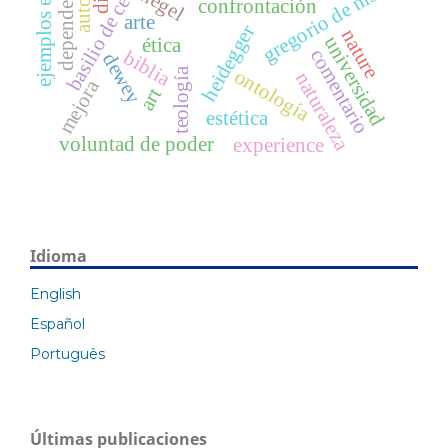
ejemplos estéticos
basilio de cesarea
dependencia
gregorio de nisa
hegel
confrontación
arte
heidegger
nature
universidad
ética
comentario
biblia
dewey
ontología
teología
naturaleza
mejora
art
estética
voluntad de poder
experience
Idioma
English
Español
Português
Últimas publicaciones