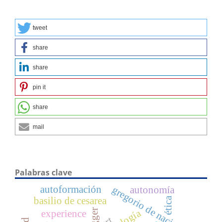
tweet
share
share
pin it
share
mail
Palabras clave
autoformación
gregorio de nacianzo
autonomía
basilio de cesarea
ética
experience
art