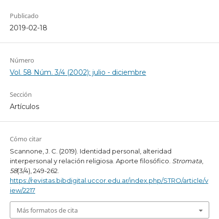
Publicado
2019-02-18
Número
Vol. 58 Núm. 3/4 (2002): julio - diciembre
Sección
Artículos
Cómo citar
Scannone, J. C. (2019). Identidad personal, alteridad
interpersonal y relación religiosa. Aporte filosófico.
Stromata
,
58
(3/4), 249-262.
https://revistas.bibdigital.uccor.edu.ar/index.php/STRO/article/v
iew/2217
Más formatos de cita