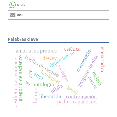
share
mail
Palabras clave
estética
experiencia
amor a los probres
comentario
dependencia
gregorio de nisa
basilio de cesarea
gregorio de nacianzo
dewey
aesthetic trascendence
teología
heidegger
arte
mejora
ética
nature
art
ontología
biblia
hegel
diálogo
liberación
confrontación
padres capadocios