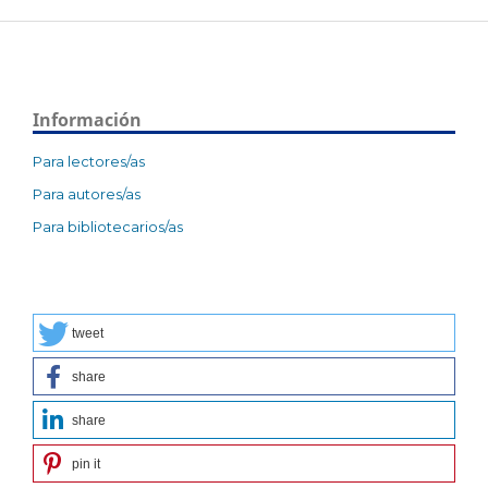
Información
Para lectores/as
Para autores/as
Para bibliotecarios/as
tweet
share
share
pin it