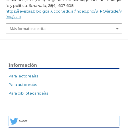
fe y política.
Stromata
,
28
(4), 607-608.
https://revistas.bibdigital.uccor.edu.ar/index.php/STRO/article/v
iew/2210
Más formatos de cita
Información
Para lectores/as
Para autores/as
Para bibliotecarios/as
tweet