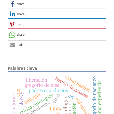
share
share
pin it
share
mail
Palabras clave
moral natural
basilio de cesarea
gregorio de nacianzo
liberación
el arte como experiencia
gregorio de nisa
padres capadocios
arte
teología
dewey
crítica ontológica
ética
art
universidad
ontología
dependencia
nature
biblia