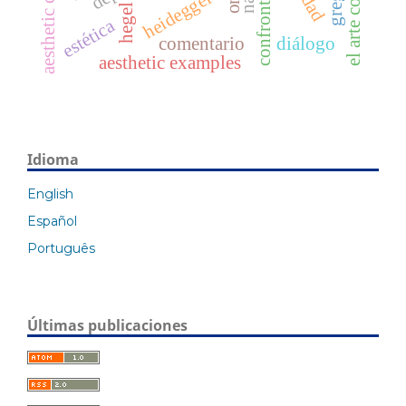
aesthetic categories
confrontación
heidegger
hegel
estética
comentario
diálogo
aesthetic examples
Idioma
English
Español
Português
Últimas publicaciones