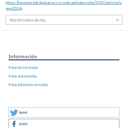
https://revistas.bibdigital.uccor.edu.ar/index.php/STRO/article/v
iew/2206
Más formatos de cita
Información
Para lectores/as
Para autores/as
Para bibliotecarios/as
tweet
share