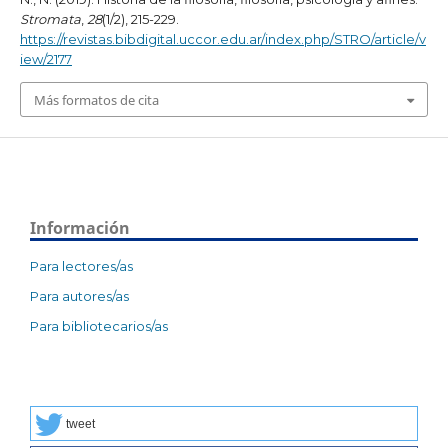
Stromata
,
28
(1/2), 215-229.
https://revistas.bibdigital.uccor.edu.ar/index.php/STRO/article/v
iew/2177
Más formatos de cita
Información
Para lectores/as
Para autores/as
Para bibliotecarios/as
tweet