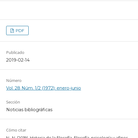
PDF
Publicado
2019-02-14
Número
Vol. 28 Núm. 1/2 (1972): enero-junio
Sección
Noticias bibliográficas
Cómo citar
N., N. (2019). Historia de la filosofía, filosofía, psicología y afines.