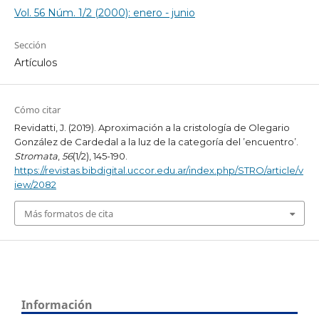
Vol. 56 Núm. 1/2 (2000): enero - junio
Sección
Artículos
Cómo citar
Revidatti, J. (2019). Aproximación a la cristología de Olegario
González de Cardedal a la luz de la categoría del ’encuentro’.
Stromata
,
56
(1/2), 145-190.
https://revistas.bibdigital.uccor.edu.ar/index.php/STRO/article/v
iew/2082
Más formatos de cita
Información