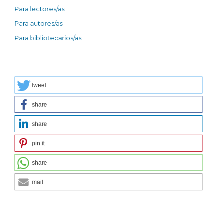
Para lectores/as
Para autores/as
Para bibliotecarios/as
tweet
share
share
pin it
share
mail