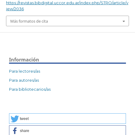
https://revistas.bibdigital.uccor.edu.ar/index.php/STRO/article/v
iew/2036
Más formatos de cita
Información
Para lectores/as
Para autores/as
Para bibliotecarios/as
tweet
share