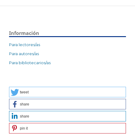
Información
Para lectores/as
Para autores/as
Para bibliotecarios/as
tweet
share
share
pin it