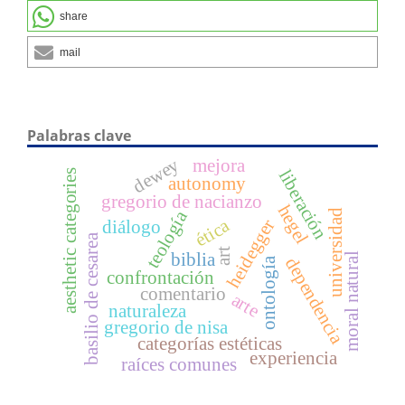
share
mail
Palabras clave
dewey
mejora
liberación
aesthetic categories
autonomy
gregorio de nacianzo
hegel
teología
universidad
ética
heidegger
diálogo
basilio de cesarea
art
biblia
moral natural
dependencia
ontología
confrontación
comentario
arte
naturaleza
gregorio de nisa
categorías estéticas
experiencia
raíces comunes