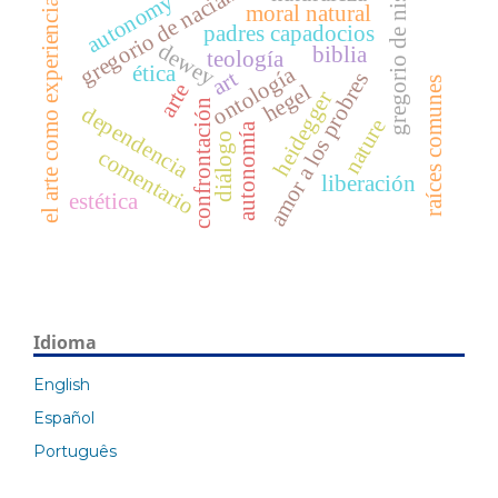
gregorio de nacianzo
gregorio de nisa
autonomy
el arte como experiencia
moral natural
padres capadocios
dewey
biblia
teología
ética
ontología
art
amor a los probres
raíces comunes
arte
hegel
heidegger
confrontación
dependencia
nature
autonomía
diálogo
comentario
liberación
estética
Idioma
English
Español
Português