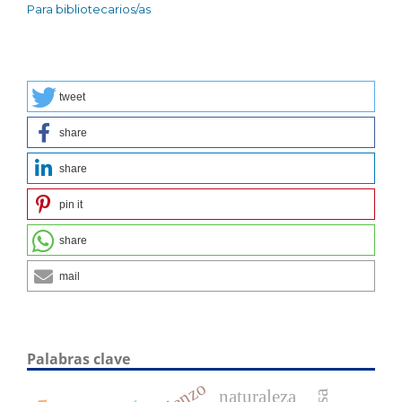
Para bibliotecarios/as
tweet
share
share
pin it
share
mail
Palabras clave
naturaleza