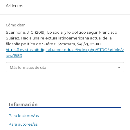
Artículos
Cómo citar
Scannone, J. C. (2019). Lo social y lo político según Francisco
Suárez. Hacia una relectura latinoamericana actual de la
filosofía política de Suárez.
Stromata
,
54
(1/2), 85-118.
https://revistas.bibdigital.uccor.edu.ar/index.php/STRO/article/v
iew/1983
Más formatos de cita
Información
Para lectores/as
Para autores/as