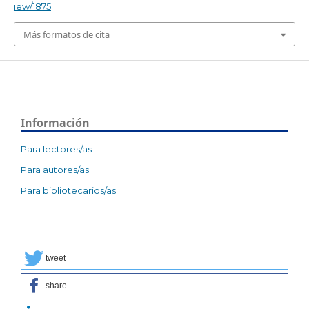
iew/1875
Más formatos de cita
Información
Para lectores/as
Para autores/as
Para bibliotecarios/as
tweet
share