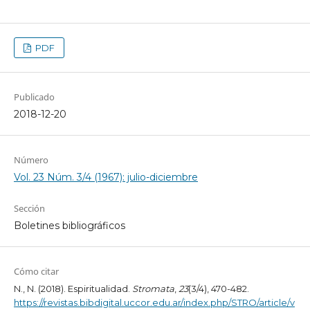
PDF
Publicado
2018-12-20
Número
Vol. 23 Núm. 3/4 (1967): julio-diciembre
Sección
Boletines bibliográficos
Cómo citar
N., N. (2018). Espiritualidad.
Stromata
,
23
(3/4), 470-482.
https://revistas.bibdigital.uccor.edu.ar/index.php/STRO/article/v