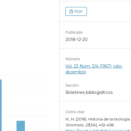
PDF
Publicado
2018-12-20
Número
Vol. 23 Núm. 3/4 (1967): julio-
diciembre
Sección
Boletines bibliográficos
Cómo citar
N., N. (2018). Historia de la teología.
Stromata
,
23
(3/4), 452-458.
https://revistas.bibdigital.uccor.edu