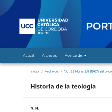
Actual
Archivos
Acerca de
Inicio
/
Archivos
/
Vol. 23 Núm. 3/4 (1967): julio-
Historia de la teología
N. N.