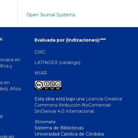
Open Journal Systems
s:
Evaluada por (indizaciones):***
CIRC
ericana en
LATINDEX (catálogo)
ífica y
MIAR
as en
des). Años
Esta obra está bajo una
Licencia Creative
Commons Atribución-NoComercial-
SinDerivar 4.0 Internacional
.
hy
Stromata
Sistema de Bibliotecas
Universidad Católica de Córdoba
odicals