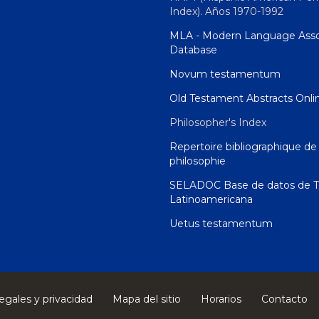
Index). Años 1970-1992
MLA - Modern Language Asso
Database
Novum testamentum
Old Testament Abstracts Onli
Philosopher's Index
Repertoire bibliographique de 
philosophie
SELADOC Base de datos de T
Latinoamericana
Uetus testamentum
egales y privacidad
Mapa del sitio
Horarios
Contacto