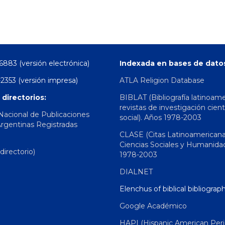
6883 (versión electrónica)
Indexada en bases de dato
2353 (versión impresa)
ATLA Religion Database
 directorios:
BIBLAT (Bibliografía latinoam
revistas de investigación cient
 Nacional de Publicaciones
social). Años 1978-2003
Argentinas Registradas
CLASE (Citas Latinoamerican
Ciencias Sociales y Humanida
irectorio)
1978-2003
DIALNET
Elenchus of biblical bibliograp
Google Académico
HAPI (Hispanic American Peri