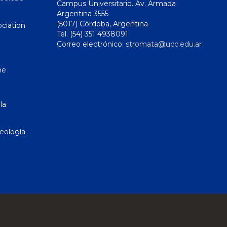
Campus Universitario. Av. Armada
Argentina 3555
(5017) Córdoba, Argentina
ciation
Tel. (54) 351 4938091
Correo electrónico:
stromata@ucc.edu.ar
ne
la
eología