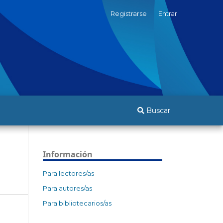
Registrarse
Entrar
Buscar
Información
Para lectores/as
Para autores/as
Para bibliotecarios/as