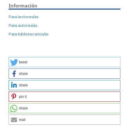
Información
Para lectores/as
Para autores/as
Para bibliotecarios/as
tweet
share
share
pin it
share
mail