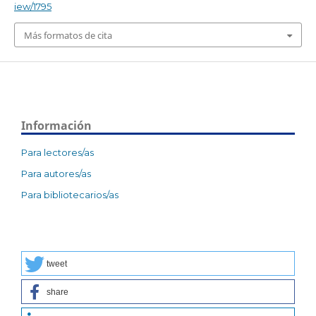
iew/1795
Más formatos de cita
Información
Para lectores/as
Para autores/as
Para bibliotecarios/as
tweet
share