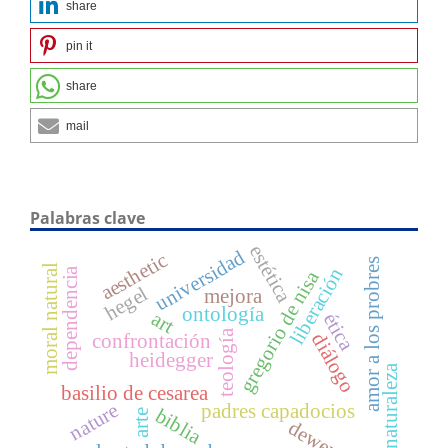
share
pin it
share
mail
Palabras clave
estética
universidad
aesthetic
amor a los probres
moral natural
liberación
dependencia
gregorio de nisa
hegel
mejora
ontología
art
ética
teología
diálogo
confrontación
heidegger
naturaleza
basilio de cesarea
nature
padres capadocios
biblia
arte
dewey