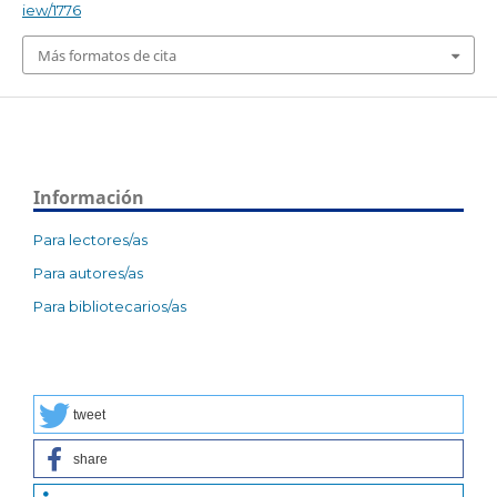
iew/1776
Más formatos de cita
Información
Para lectores/as
Para autores/as
Para bibliotecarios/as
tweet
share