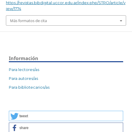
https://revistas.bibdigital.uccor.edu.ar/index.php/STRO/article/v
iew/1774
Más formatos de cita
Información
Para lectores/as
Para autores/as
Para bibliotecarios/as
tweet
share