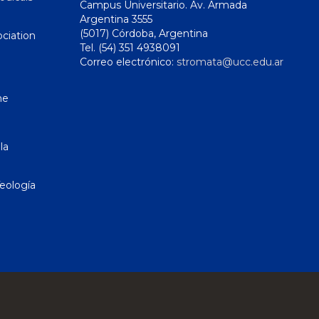
Campus Universitario. Av. Armada
Argentina 3555
(5017) Córdoba, Argentina
ciation
Tel. (54) 351 4938091
Correo electrónico:
stromata@ucc.edu.ar
ne
la
eología