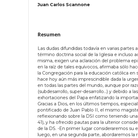
Juan Carlos Scannone
Resumen
Las dudas difundidas todavía en varias partes a
término doctrina social de la Iglesia e incluso 
misma, exigen una aclaración del problema ep
en la raíz de tales equívocos, afirmaba sólo h
la Congregación para la educación católica en s
hace hoy aún más imprescindible dada la urgenc
en todas las partes del mundo, aunque por raz
(subdesarrollo, super-desarrollo...) y debido a la
exhortaciones del Papa enfatizando la importan
Gracias a Dios, en los últimos tiempos, especi
pontificado de Juan Pablo II, el mismo magister
reflexionando sobre la DSI como teniendo una
41), y ha ofrecido pautas para la ulterior consi
de la DS. -En primer lugar consideraremos su 
luego, en una segunda parte, abordaremos la r