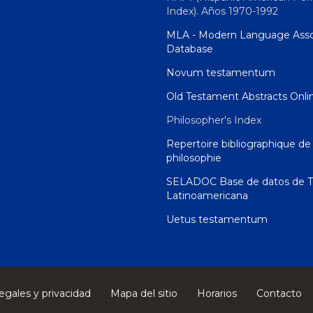
Index). Años 1970-1992
MLA - Modern Language Asso
Database
Novum testamentum
Old Testament Abstracts Onli
Philosopher's Index
Repertoire bibliographique de 
philosophie
SELADOC Base de datos de T
Latinoamericana
Uetus testamentum
egales y privacidad
Mapa del sitio
Horarios
Contacto