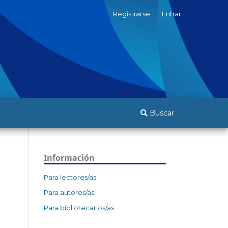
Registrarse
Entrar
Buscar
Información
Para lectores/as
Para autores/as
Para bibliotecarios/as