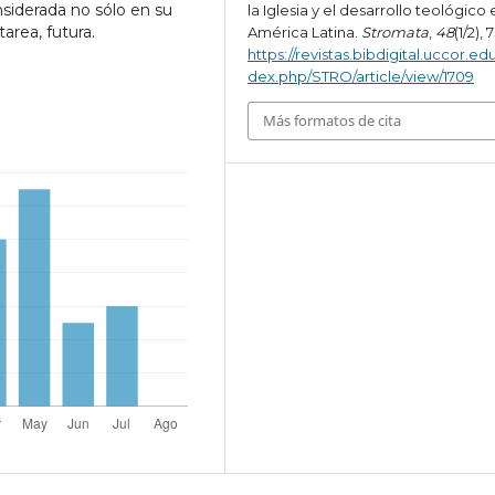
nsiderada no sólo en su
la Iglesia y el desarrollo teológico 
area, futura.
América Latina.
Stromata
,
48
(1/2), 
https://revistas.bibdigital.uccor.edu
dex.php/STRO/article/view/1709
Más formatos de cita