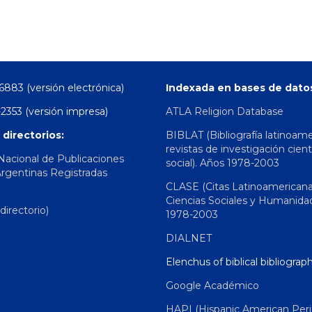
6883 (versión electrónica)
Indexada en bases de dato
2353 (versión impresa)
ATLA Religion Database
 directorios:
BIBLAT (Bibliografía latinoam
revistas de investigación cient
 Nacional de Publicaciones
social). Años 1978-2003
Argentinas Registradas
CLASE (Citas Latinoamerican
Ciencias Sociales y Humanida
irectorio)
1978-2003
DIALNET
Elenchus of biblical bibliograp
Google Académico
HAPI (Hispanic American Peri