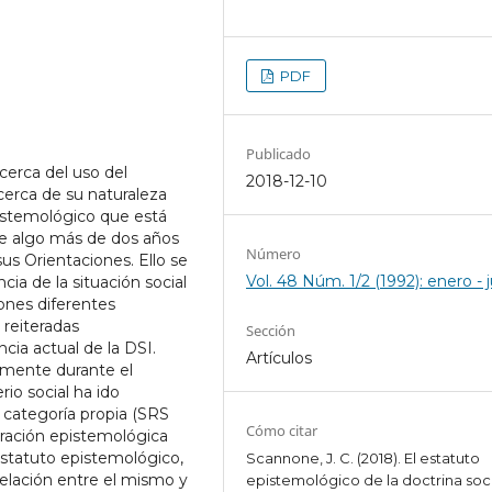
PDF
Publicado
cerca del uso del
2018-12-10
acerca de su naturaleza
istemológico que está
ace algo más de dos años
Número
us Orientaciones. Ello se
Vol. 48 Núm. 1/2 (1992): enero - 
ia de la situación social
ones diferentes
s reiteradas
Sección
cia actual de la DSI.
Artículos
almente durante el
io social ha ido
 categoría propia (SRS
Cómo citar
deración epistemológica
estatuto epistemológico,
Scannone, J. C. (2018). El estatuto
elación entre el mismo y
epistemológico de la doctrina soc