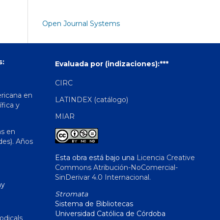
Open Journal Systems
s:
Evaluada por (indizaciones):***
CIRC
ericana en
LATINDEX (catálogo)
ífica y
MIAR
as en
des). Años
Esta obra está bajo una
Licencia Creative
Commons Atribución-NoComercial-
SinDerivar 4.0 Internacional
.
hy
Stromata
Sistema de Bibliotecas
Universidad Católica de Córdoba
odicals