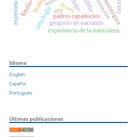
crítica ontológica
heidegger
diálogo
liberación
biblia
dewey
ontología
arte
padres capadocios
gregorio de nacianzo
experiencia de la naturaleza
Idioma
English
Español
Português
Últimas publicaciones