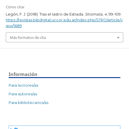
Cómo citar
Legón, F. J. (2018). Tras el rastro de Estrada.
Stromata
,
4
, 99-109.
https://revistas.bibdigital.uccor.edu.ar/index.php/STRO/article/v
iew/1689
Más formatos de cita
Información
Para lectores/as
Para autores/as
Para bibliotecarios/as