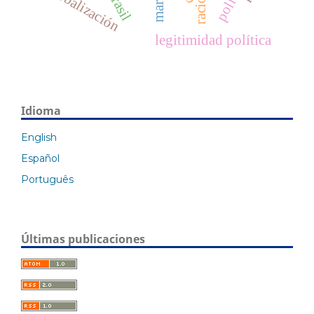
globalización
brasil
legitimidad política
Idioma
English
Español
Português
Últimas publicaciones