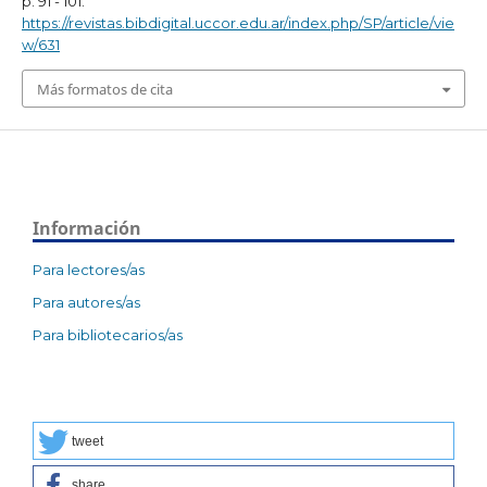
p. 91 - 101.
https://revistas.bibdigital.uccor.edu.ar/index.php/SP/article/vie
w/631
Más formatos de cita
Información
Para lectores/as
Para autores/as
Para bibliotecarios/as
tweet
share