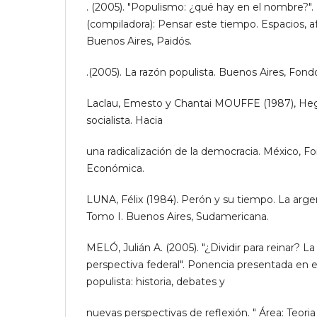
. (2005). "Populismo: ¿qué hay en el nombre?
(compiladora): Pensar este tiempo. Espacios, a
Buenos Aires, Paidós.
.(2005). La razón populista. Buenos Aires, Fon
Laclau, Emesto y Chantai MOUFFE (1987), Heg
socialista. Hacia
una radicalización de la democracia. México, F
Económica.
LUNA, Félix (1984). Perón y su tiempo. La argen
Tomo I. Buenos Aires, Sudamericana.
MELÓ, Julián A. (2005). "¿Dividir para reinar? La
perspectiva federal". Ponencia presentada en el 
populista: historia, debates y
nuevas perspectivas de reflexión. " Área: Teoria 