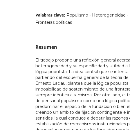
Palabras clave:
Populismo - Heterogeneidad - La
Fronteras políticas
Resumen
El trabajo propone una reflexión general acerc
heterogeneidad y su especificidad y utilidad a 
lógica populista. La idea central que se intenta 
partiendo del esquema general de la teoría d
Ernesto Laclau, plantea que la lógica populista 
imposibilidad de sostenimiento de una frontera 
siempre idéntica a si misma. Por otro lado, el 
de pensar al populismo como una lógica políti
predominar el espacio de la fundación o bien el 
creando un ámbito de fijación contingente e 
sentidos, la cual conduce a debatir las razones 
estabilización de mecanismos institucionales p
democráticos por parte de los llamados populis