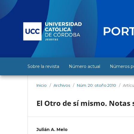
Sobre la revista
Número actual
Números pu
Inicio
/
Archivos
/
Núm. 20: otoño 2010
/
Artíc
El Otro de sí mismo. Notas
Julián A. Melo