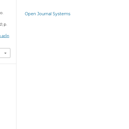
mo.
Open Journal Systems
0
, p.
.ar/in