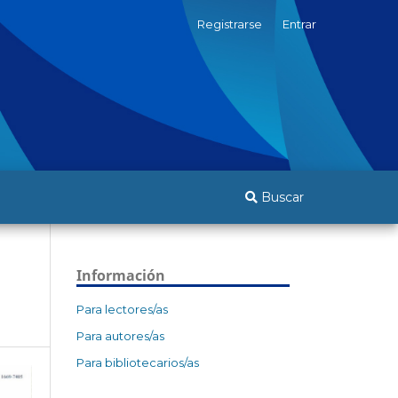
Registrarse
Entrar
Buscar
Información
Para lectores/as
Para autores/as
Para bibliotecarios/as