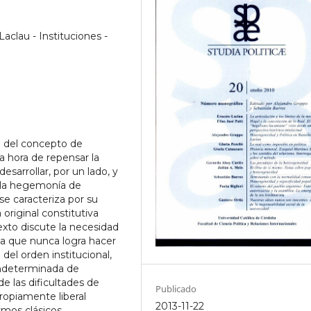
clau - Instituciones -
a del concepto de
la hora de repensar la
desarrollar, por un lado, y
e la hegemonía de
se caracteriza por su
original constitutiva
texto discute la necesidad
ca que nunca logra hacer
del orden institucional,
indeterminada de
de las dificultades de
Publicado
ropiamente liberal
2013-11-22
mos clásicos.