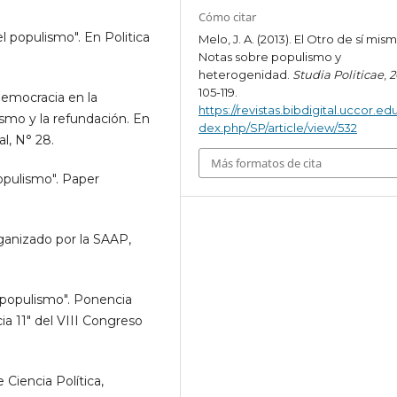
Cómo citar
populismo". En Politica
Melo, J. A. (2013). El Otro de sí mis
Notas sobre populismo y
heterogenidad.
Studia Politicae
,
2
105-119.
emocracia en la
https://revistas.bibdigital.uccor.edu
mo y la refundación. En
dex.php/SP/article/view/532
al, N° 28.
Más formatos de cita
populismo". Paper
rganizado por la SAAP,
l populismo". Ponencia
a 11" del VIII Congreso
 Ciencia Política,