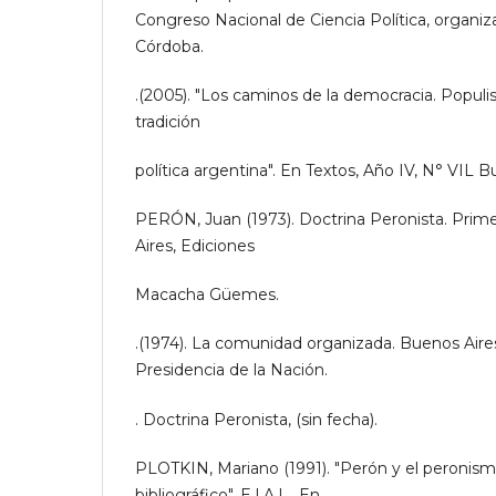
Congreso Nacional de Ciencia Política, organiz
Córdoba.
.(2005). "Los caminos de la democracia. Populis
tradición
política argentina". En Textos, Año IV, N° VIL B
PERÓN, Juan (1973). Doctrina Peronista. Prim
Aires, Ediciones
Macacha Güemes.
.(1974). La comunidad organizada. Buenos Aires,
Presidencia de la Nación.
. Doctrina Peronista, (sin fecha).
PLOTKIN, Mariano (1991). "Perón y el peronis
bibliográfico". E.I.A.L., En