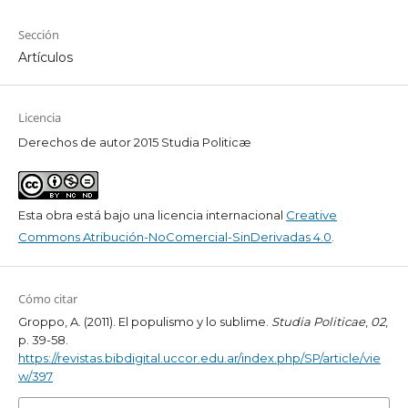
Sección
Artículos
Licencia
Derechos de autor 2015 Studia Politicæ
Esta obra está bajo una licencia internacional
Creative
Commons Atribución-NoComercial-SinDerivadas 4.0
.
Cómo citar
Groppo, A. (2011). El populismo y lo sublime.
Studia Politicae
,
02
,
p. 39-58.
https://revistas.bibdigital.uccor.edu.ar/index.php/SP/article/vie
w/397