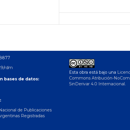
-8877
29/rdm
Esta obra está bajo una
Licenc
Commons Atribución-NoComer
n bases de datos:
SinDerivar 4.0 Internacional
.
:
 Nacional de Publicaciones
Argentinas Registradas