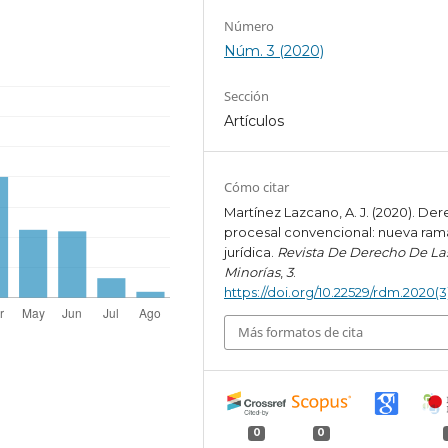
Número
Núm. 3 (2020)
Sección
Artículos
Cómo citar
Martínez Lazcano, A. J. (2020). De
procesal convencional: nueva ram
jurídica.
Revista De Derecho De La
Minorías
,
3
.
https://doi.org/10.22529/rdm.2020(
Más formatos de cita
0
0