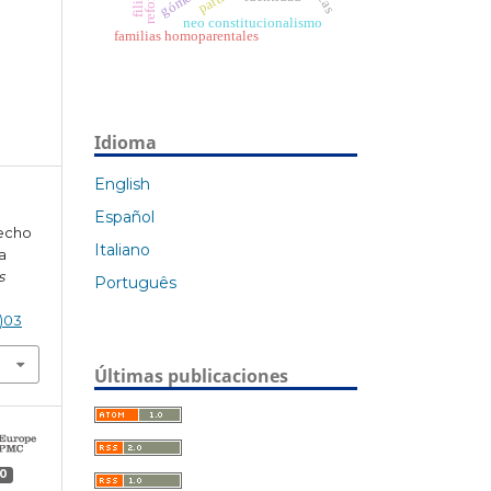
neo constitucionalismo
familias homoparentales
Idioma
English
Español
recho
Italiano
a
s
Português
3)03
Últimas publicaciones
0