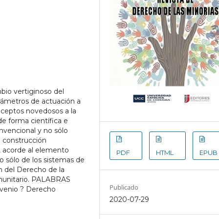
io vertiginoso del
rámetros de actuación a
onceptos novedosos a la
de forma científica e
onvencional y no sólo
u construcción
s, acorde al elemento
PDF
HTML
EPUB
 sólo de los sistemas de
 del Derecho de la
munitario. PALABRAS
Publicado
nvenio ? Derecho
2020-07-29