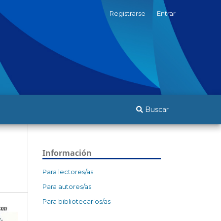
Registrarse
Entrar
Buscar
Información
Para lectores/as
Para autores/as
Para bibliotecarios/as